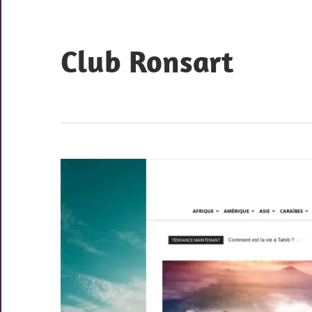
Skip
to
content
Club Ronsart
Les
sites
des
membres
du
club